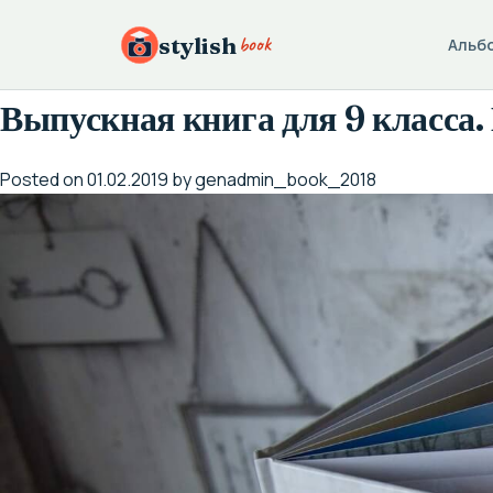
Skip
to
book
stylish
Альб
content
Выпускная книга для 9 класса
Posted on
01.02.2019
by
genadmin_book_2018