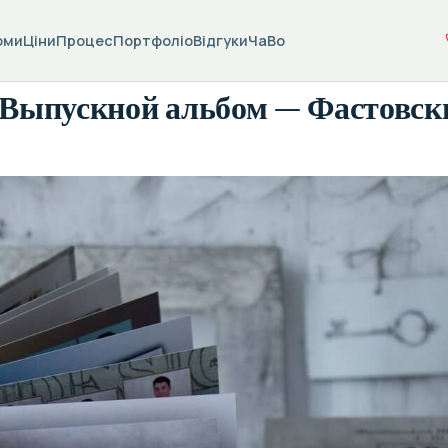
оми
Ціни
Процес
Портфоліо
Відгуки
ЧаВо
. Выпускной альбом — Фастовск