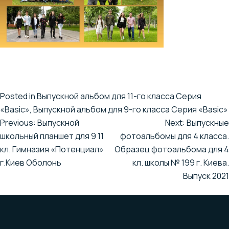
Posted in
Выпускной альбом для 11-го класса Серия
«Basic»
,
Выпускной альбом для 9-го класса Серия «Basic»
Previous:
Выпускной
Next:
Выпускные
Навигация
школьный планшет для 9 11
фотоальбомы для 4 класса.
по
кл. Гимназия «Потенциал»
Образец фотоальбома для 4
г.Киев Оболонь
кл. школы № 199 г. Киева.
записям
Выпуск 2021