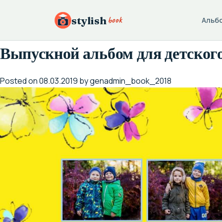
Skip
to
book
stylish
Альб
content
Выпускной альбом для детског
Posted on
08.03.2019
by
genadmin_book_2018