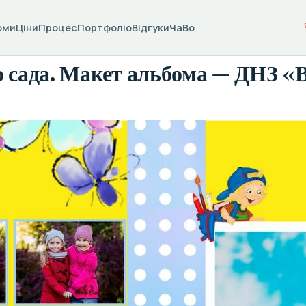
оми
Ціни
Процес
Портфоліо
Відгуки
ЧаВо
о сада. Макет альбома — ДНЗ «