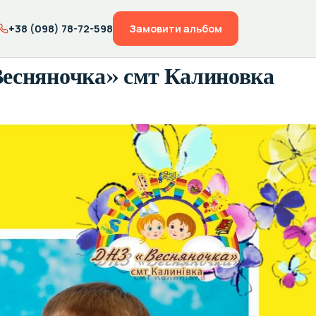
+38 (098) 78-72-598
Замовити альбом
Весняночка» смт Калиновка