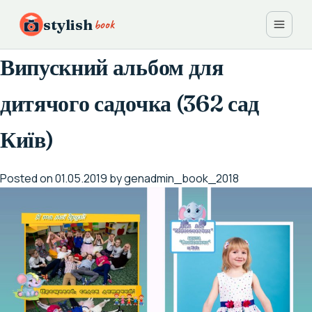
Skip
book
stylish
to
content
Випускний альбом для
дитячого садочка (362 сад
Київ)
Posted on
01.05.2019
by
genadmin_book_2018